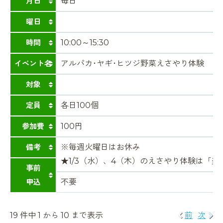
月日
毎日
曜日
時間
10:00～15:30
イベント名
アルパカ･ヤギ･ヒツジ野菜えさやり体験
対象
定員
各日100個
参加費
100円
備考
※毎週火曜日はお休み
★1/3（水）、4（木）のえさやり体験は「
事前
申込
不要
19 件中 1 から 10 まで表示
前
次