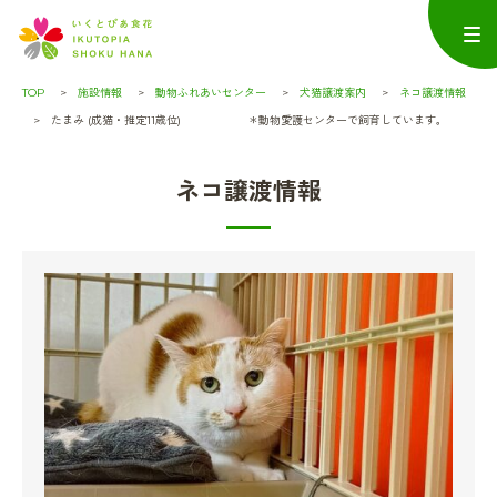
TOP
施設情報
動物ふれあいセンター
犬猫譲渡案内
ネコ譲渡情報
たまみ (成猫・推定11歳位) ＊動物愛護センターで飼育しています。
ネコ譲渡情報