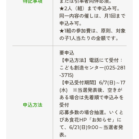
特記事項
または引率者同伴必須。
★2人（組）まで申込み可。
同一内容の催しは、月1回まで
申込み可。
★1組の参加費は、原則、対象
の子1人当たりの金額です。
要申込
【申込方法】電話にて受付：
こども創造センター(025-281
-3715)
【申込受付期間】6/7(日)～17
(水) ※当選発表後、空きが
ある場合は先着順で申込みを
申込方法
受付
応募多数の場合抽選。いくと
ぴあ食花HP「お知らせ」に
て、6/21(日)9:00～当選者発
表。