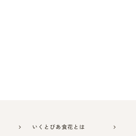
いくとぴあ食花とは