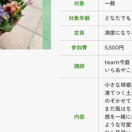
対象
一般
対象年齢
どなたでも
定員
満席になり
参加費
5,500円
team今
講師
いらあやこ
小さな球根
凍てつく土
のぞかせて
まだ風はち
内容
感を一緒に
ような可愛