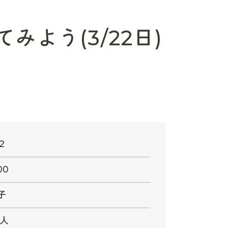
よう(3/22日)
2
00
子
0人