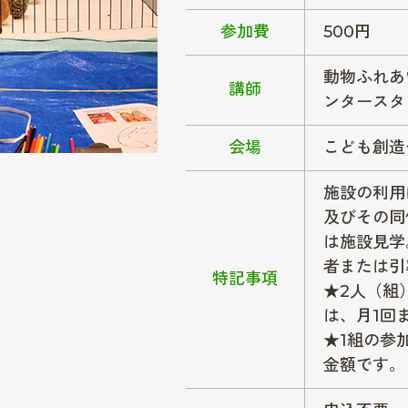
参加費
500円
動物ふれあ
講師
ンタースタ
会場
こども創造
施設の利用
及びその同
は施設見学
者または引
特記事項
★2人（組
は、月1回
★1組の参
金額です。