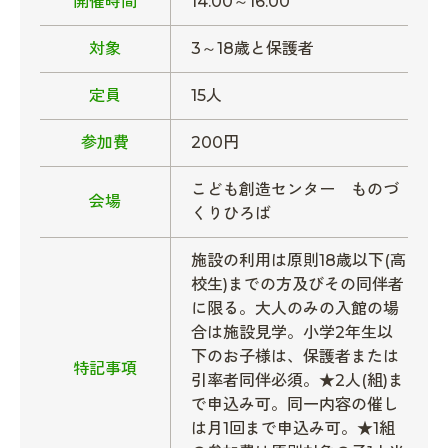
開催時間
14:00～16:00
対象
3～18歳と保護者
定員
15人
参加費
200円
こども創造センター ものづ
会場
くりひろば
施設の利用は原則18歳以下(高
校生)までの方及びその同伴者
に限る。大人のみの入館の場
合は施設見学。小学2年生以
下のお子様は、保護者または
特記事項
引率者同伴必須。★2人(組)ま
で申込み可。同一内容の催し
は月1回まで申込み可。★1組