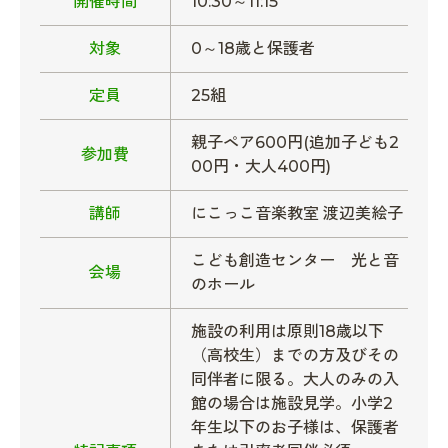
開催時間
10:30～11:15
対象
0～18歳と保護者
定員
25組
親子ペア600円(追加子ども2
参加費
00円・大人400円)
講師
にこっこ音楽教室 渡辺美絵子
こども創造センター 光と音
会場
のホール
施設の利用は原則18歳以下
（高校生）までの方及びその
同伴者に限る。大人のみの入
館の場合は施設見学。小学2
年生以下のお子様は、保護者