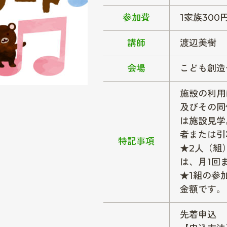
参加費
1家族300
講師
渡辺美樹
会場
こども創造
施設の利用
及びその同
は施設見学
者または引
特記事項
★2人（組
は、月1回
★1組の参
金額です。
先着申込