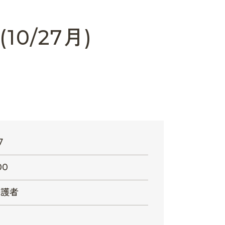
0/27月)
7
00
保護者