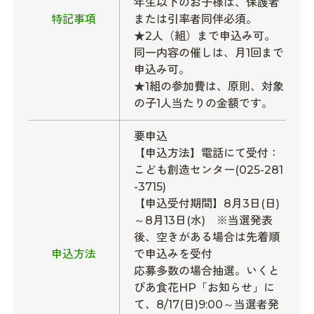
年生以下のお子様は、保護者
特記事項
または引率者同伴必須。
★2人（組）まで申込み可。
同一内容の催しは、月1回まで
申込み可。
★1組の参加費は、原則、対象
の子1人当たりの金額です。
要申込
【申込方法】電話にて受付：
こども創造センター(025-281
-3715)
【申込受付期間】8月3日(日)
～8月13日(水) ※当選発表
後、空きがある場合は先着順
申込方法
で申込みを受付
応募多数の場合抽選。いくと
ぴあ食花HP「お知らせ」に
て、8/17(日)9:00～当選者発