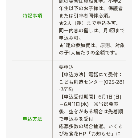
館の場合は施設見学。小学2
年生以下のお子様は、保護者
特記事項
または引率者同伴必須。
★2人（組）まで申込み可。
同一内容の催しは、月1回まで
申込み可。
★1組の参加費は、原則、対象
の子1人当たりの金額です。
要申込
【申込方法】電話にて受付：
こども創造センター(025-281
-3715)
【申込受付期間】6月1日(日)
～6月11日(水) ※当選発表
後、空きがある場合は先着順
申込方法
で申込みを受付
応募多数の場合抽選。いくと
ぴあ食花HP「お知らせ」に