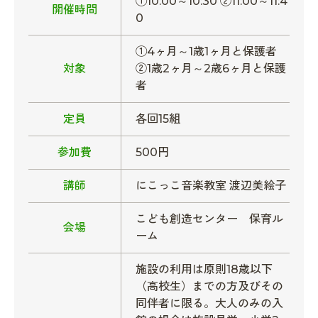
①10:00～10:30 ②11:00～11:4
開催時間
0
①4ヶ月～1歳1ヶ月と保護者
対象
②1歳2ヶ月～2歳6ヶ月と保護
者
定員
各回15組
参加費
500円
講師
にこっこ音楽教室 渡辺美絵子
こども創造センター 保育ル
会場
ーム
施設の利用は原則18歳以下
（高校生）までの方及びその
同伴者に限る。大人のみの入