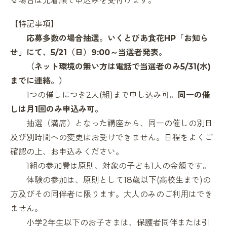
る場合は先着順で申込みを受付けます。
【特記事項】
応募多数の場合抽選。いくとぴあ食花HP「お知ら
せ」にて、5/21（日）9:00～当選者発表。
（ネット環境の無い方は電話で当選者のみ5/31(水
)
までに連絡。）
1つの催しにつき2人(組)まで申し込み可。
同一の催
しは月1回のみ申込み可。
抽選（満席）となった講座から、同一の催しの別日
及び別時間への変更はお受けできません。日程をよくご
確認の上、お申込みください。
1組の参加費は原則、対象の子ども1人の金額です。
体験の参加は、原則として18歳以下(高校生まで)の
方及びその同伴者に限ります。大人のみのご利用はでき
ません。
小学2年生以下のお子さまは、保護者同伴または引