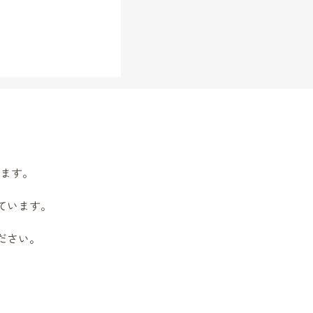
表現する【和】の世界
します。
ています。
ださい。