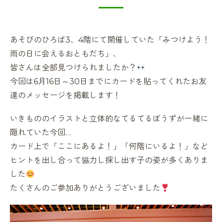
あそびのひろば
3
、
4
階にて開催していた「みつけよう！
雨の日に会えるおともだち」、
皆さんは全部見つけられましたか？
今回は
6
月
16
日～
30
日までにカードを貼ってくれたお友
達のメッセージを掲載します！
いきもののイラストと立体的なてるてるぼうずが一緒に
隠れていた今回…
カード上で「ここにあるよ！」「何階にいるよ！」など
ヒントを出し合って協力し探し出す子の姿が多くありま
した
たくさんのご参加ありがとうございました