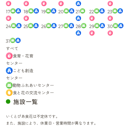
17
18
19
20
21
22
23
24
25
26
27
28
29
30
31
すべて
食育・花育
センター
こども創造
センター
動物ふれあいセンター
食と花の交流センター
施設一覧
いくとぴあ食花は不定休です。
また、施設により、休業日・営業時間が異なります。