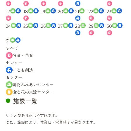
17
18
19
20
21
22
23
24
25
26
27
28
29
30
31
すべて
食育・花育
センター
こども創造
センター
動物ふれあいセンター
食と花の交流センター
施設一覧
いくとぴあ食花は不定休です。
また、施設により、休業日・営業時間が異なります。