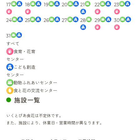
17
18
19
20
21
22
23
24
25
26
27
28
29
30
31
すべて
食育・花育
センター
こども創造
センター
動物ふれあいセンター
食と花の交流センター
施設一覧
いくとぴあ食花は不定休です。
また、施設により、休業日・営業時間が異なります。