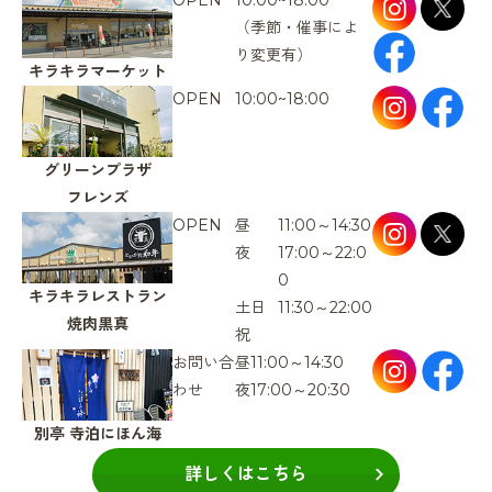
（季節・催事によ
り変更有）
キラキラマーケット
OPEN
10:00~18:00
グリーンプラザ
フレンズ
OPEN
昼
11:00～14:30
夜
17:00～22:0
0
キラキラレストラン
土日
11:30～22:00
焼肉黒真
祝
お問い合
昼
11:00～14:30
わせ
夜
17:00～20:30
別亭
寺泊にほん海
詳しくはこちら